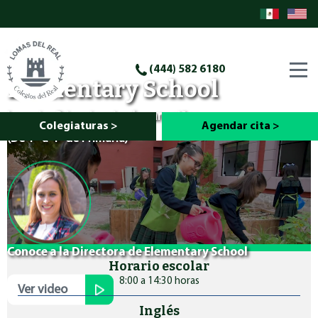
Toggl
(444) 582 6180
Elementary School
navig
La mejor Primaria privada para niñas
Colegiaturas >
Agendar cita >
(De 1º a 4º de Primaria)
Conoce a la Directora de
Elementary School
Horario escolar
8:00 a 14:30 horas
Ver video
Inglés