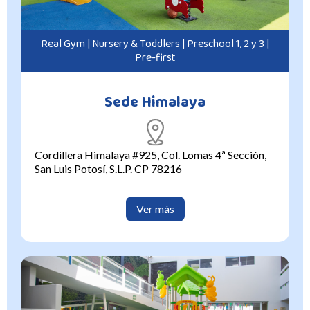
Real Gym | Nursery & Toddlers | Preschool 1, 2 y 3 |
Pre-first
Sede Himalaya
Cordillera Himalaya #925, Col. Lomas 4ª Sección,
San Luis Potosí, S.L.P. CP 78216
Ver más