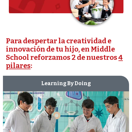
Para despertar la creatividad e
innovación de tu hijo, en Middle
School reforzamos 2 de nuestros
4
pilares
:
Learning By Doing