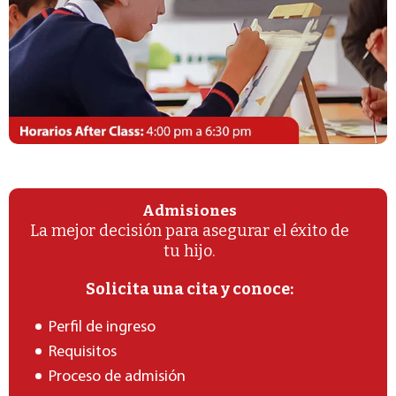
Admisiones
La mejor decisión para asegurar el éxito de
tu hijo.
Solicita una cita y conoce:
Perfil de ingreso
Requisitos
Proceso de admisión